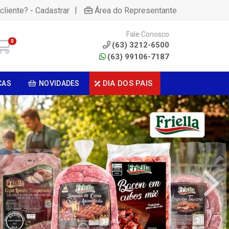
|
cliente? - Cadastrar
Área do Representante
Fale Conosco
0
(63) 3212-6500
(63) 99106-7187
DIA DOS PAIS
CAS
NOVIDADES