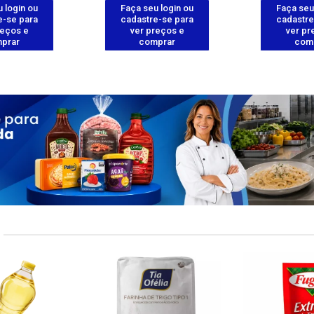
 login ou
Faça seu login ou
Faça seu
e-se para
cadastre-se para
cadastre
reços e
ver preços e
ver pr
prar
comprar
com