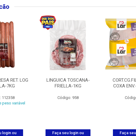
lcão
ESA RET. LOG
LINGUICA TOSCANA-
CORT.CG.FI
LLA-7KG
FRIELLA-1KG
COXA ENV.
: 112358
Código: 958
Códig
 peso variável
 login ou
Faça seu login ou
Faça seu