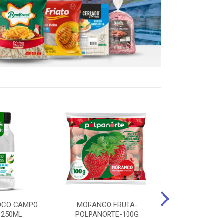
OCO CAMPO
MORANGO FRUTA-
STEAK FRANGO
 250ML
POLPANORTE-100G