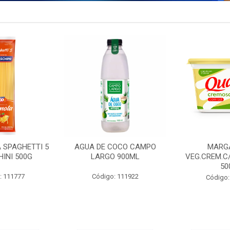
 SPAGHETTI 5
AGUA DE COCO CAMPO
MARG
INI 500G
LARGO 900ML
VEG.CREM.C
50
: 111777
Código: 111922
Código: