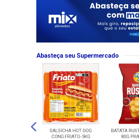
Abasteça seu Supermercado
MPO LARGO
SALSICHA HOT DOG
BATATA RUS
 ROSE 750ML
CONG.FRIATO-5KG
80G PRA