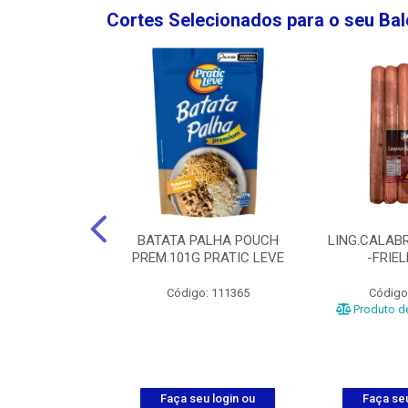
Cortes Selecionados para o seu Ba
NGO GROSSA-
BATATA PALHA POUCH
LING.CALABR
TO-5KG
PREM.101G PRATIC LEVE
-FRIE
o: 5024
Código: 111365
Código
Produto de
u login ou
Faça seu login ou
Faça seu