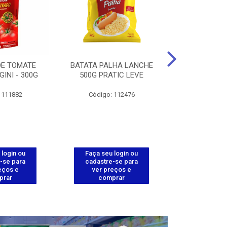
DE TOMATE
BATATA PALHA LANCHE
CORT.CG.FI
GINI - 300G
500G PRATIC LEVE
COXA ENV.
 111882
Código: 112476
Código
 login ou
Faça seu login ou
Faça seu 
-se para
cadastre-se para
cadastre
eços e
ver preços e
ver pr
prar
comprar
comp