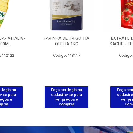
JA- VITALIV-
FARINHA DE TRIGO TIA
EXTRATO 
900ML
OFELIA 1KG
SACHE - FU
: 112122
Código: 113117
Código:
 login ou
Faça seu login ou
Faça seu
e-se para
cadastre-se para
cadastre
reços e
ver preços e
ver pr
prar
comprar
com