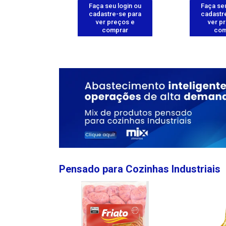
u login ou
Faça seu login ou
Faça seu
e-se para
cadastre-se para
cadastr
reços e
ver preços e
ver p
mprar
comprar
com
Pensado para Cozinhas Industriais