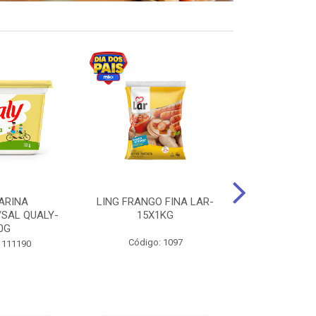
ARINA
LING FRANGO FINA LAR-
SUCO DE UVA
/SAL QUALY-
15X1KG
LARGO 
0G
Código: 1097
Código:
 111190