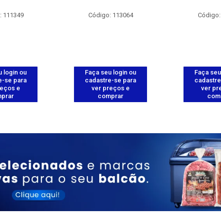
: 111349
Código: 113064
Código:
 login ou
Faça seu login ou
Faça seu
e-se para
cadastre-se para
cadastre
reços e
ver preços e
ver pr
prar
comprar
com