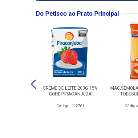
Do Petisco ao Prato Principal
O LARGO BRUT
CREME DE LEITE 200G 15%
MAC.SEMOLA
50ML
GORD.PIRACANJUBA
TODESCH
: 111989
Código: 112781
Código