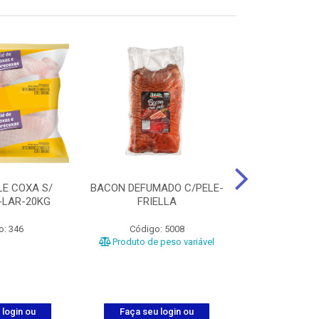
LE COXA S/
BACON DEFUMADO C/PELE-
FILE PEITO
-LAR-20KG
FRIELLA
FRIAT
o: 346
Código: 5008
Código
Produto de peso variável
 login ou
Faça seu login ou
Faça seu 