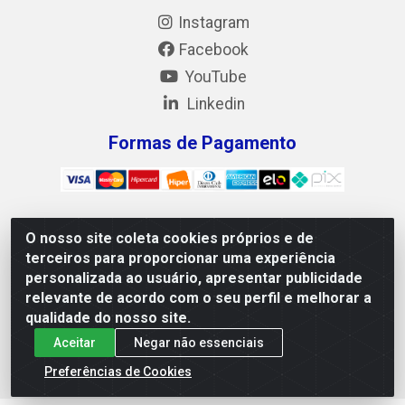
Instagram
Facebook
YouTube
Linkedin
Formas de Pagamento
O nosso site coleta cookies próprios e de
Mix Alimentos LTDA - Quadra Asr Ne 55 (412 Norte), Alameda
terceiros para proporcionar uma experiência
02, S/N - Plano Diretor Norte, Palmas/TO - CEP 77.006-540 -
personalizada ao usuário, apresentar publicidade
CNPJ 05.922.500/0001-02
relevante de acordo com o seu perfil e melhorar a
qualidade do nosso site.
Aceitar
Negar não essenciais
Preferências de Cookies