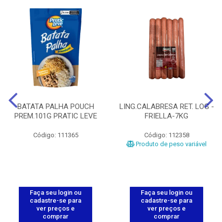
BATATA PALHA POUCH
LING.CALABRESA RET. LOG -
PREM.101G PRATIC LEVE
FRIELLA-7KG
Código: 111365
Código: 112358
Produto de peso variável
Faça seu login ou
Faça seu login ou
cadastre-se para
cadastre-se para
ver preços e
ver preços e
comprar
comprar