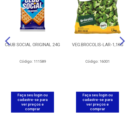
CLUB SOCIAL ORIGINAL 24G
VEG.BROCOLIS-LAR-1,1KG
Código: 111589
Código: 16001
Faça seu login ou
Faça seu login ou
cadastre-se para
cadastre-se para
ver preços e
ver preços e
comprar
comprar