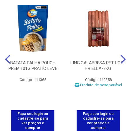
BATATA PALHA POUCH
LING.CALABRESA RET. LOG -
PREM.101G PRATIC LEVE
FRIELLA-7KG
Código: 111365
Código: 112358
Produto de peso variável
Faça seu login ou
Faça seu login ou
cadastre-se para
cadastre-se para
ver preços e
ver preços e
comprar
comprar