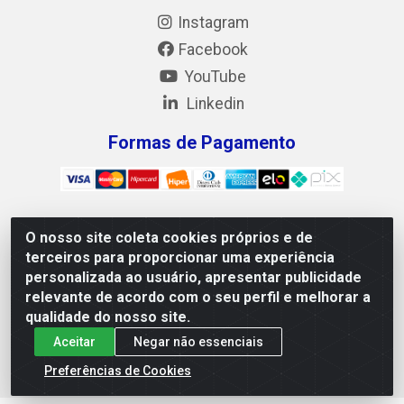
Instagram
Facebook
YouTube
Linkedin
Formas de Pagamento
O nosso site coleta cookies próprios e de
Mix Alimentos LTDA - Quadra Asr Ne 55 (412 Norte), Alameda
terceiros para proporcionar uma experiência
02, S/N - Plano Diretor Norte, Palmas/TO - CEP 77.006-540 -
personalizada ao usuário, apresentar publicidade
CNPJ 05.922.500/0001-02
relevante de acordo com o seu perfil e melhorar a
qualidade do nosso site.
Aceitar
Negar não essenciais
Preferências de Cookies