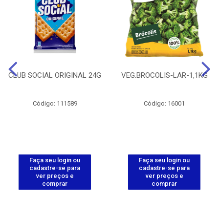
CLUB SOCIAL ORIGINAL 24G
VEG.BROCOLIS-LAR-1,1KG
Código: 111589
Código: 16001
Faça seu login ou
Faça seu login ou
cadastre-se para
cadastre-se para
ver preços e
ver preços e
comprar
comprar