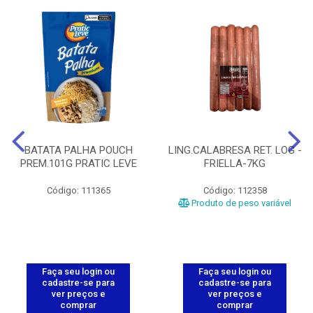
BATATA PALHA POUCH
LING.CALABRESA RET. LOG -
PREM.101G PRATIC LEVE
FRIELLA-7KG
Código: 111365
Código: 112358
Produto de peso variável
Faça seu login ou
Faça seu login ou
cadastre-se para
cadastre-se para
ver preços e
ver preços e
comprar
comprar