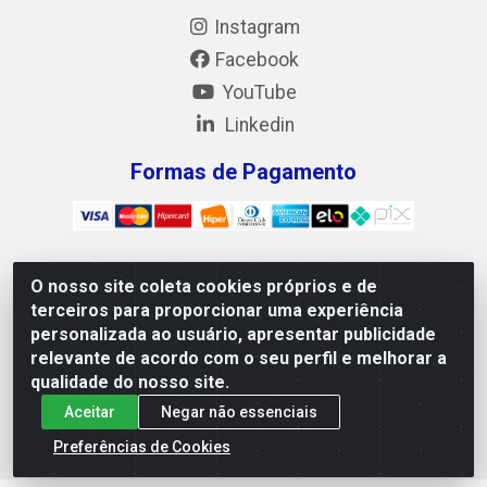
Instagram
Facebook
YouTube
Linkedin
Formas de Pagamento
O nosso site coleta cookies próprios e de
Mix Alimentos LTDA - Quadra Asr Ne 55 (412 Norte), Alameda
terceiros para proporcionar uma experiência
02, S/N - Plano Diretor Norte, Palmas/TO - CEP 77.006-540 -
personalizada ao usuário, apresentar publicidade
CNPJ 05.922.500/0001-02
relevante de acordo com o seu perfil e melhorar a
qualidade do nosso site.
Aceitar
Negar não essenciais
Preferências de Cookies