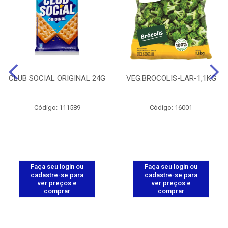
CLUB SOCIAL ORIGINAL 24G
VEG.BROCOLIS-LAR-1,1KG
Código: 111589
Código: 16001
Faça seu login ou
Faça seu login ou
cadastre-se para
cadastre-se para
ver preços e
ver preços e
comprar
comprar