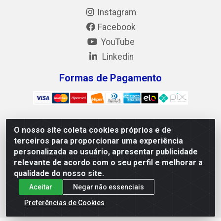
Instagram
Facebook
YouTube
Linkedin
Formas de Pagamento
O nosso site coleta cookies próprios e de
Mix Alimentos LTDA - Quadra Asr Ne 55 (412 Norte), Alameda
terceiros para proporcionar uma experiência
02, S/N - Plano Diretor Norte, Palmas/TO - CEP 77.006-540 -
personalizada ao usuário, apresentar publicidade
CNPJ 05.922.500/0001-02
relevante de acordo com o seu perfil e melhorar a
qualidade do nosso site.
Aceitar
Negar não essenciais
Preferências de Cookies