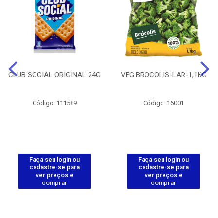
CLUB SOCIAL ORIGINAL 24G
VEG.BROCOLIS-LAR-1,1KG
Código: 111589
Código: 16001
Faça seu login ou
Faça seu login ou
cadastre-se para
cadastre-se para
ver preços e
ver preços e
comprar
comprar