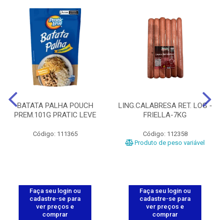
BATATA PALHA POUCH
LING.CALABRESA RET. LOG -
PREM.101G PRATIC LEVE
FRIELLA-7KG
Código: 111365
Código: 112358
Produto de peso variável
Faça seu login ou
Faça seu login ou
cadastre-se para
cadastre-se para
ver preços e
ver preços e
comprar
comprar