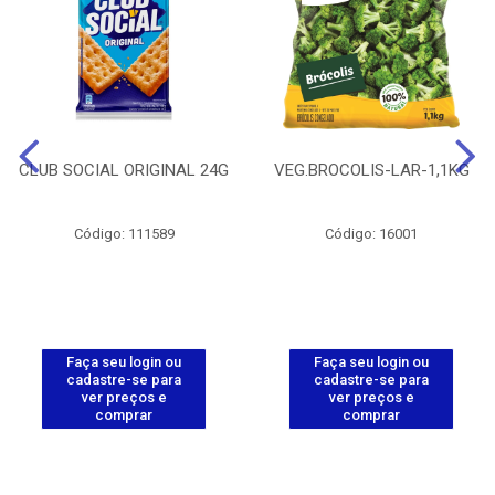
CLUB SOCIAL ORIGINAL 24G
VEG.BROCOLIS-LAR-1,1KG
Código: 111589
Código: 16001
Faça seu login ou
Faça seu login ou
cadastre-se para
cadastre-se para
ver preços e
ver preços e
comprar
comprar