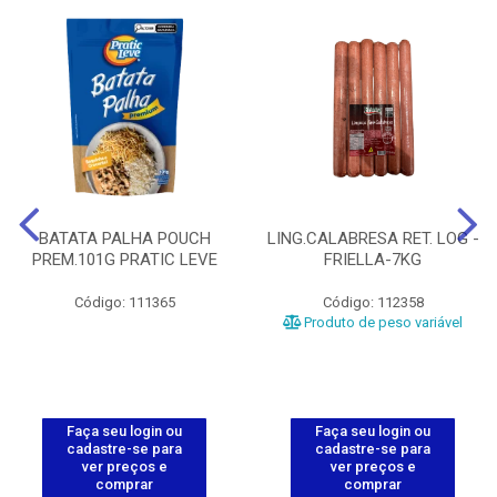
BATATA PALHA POUCH
LING.CALABRESA RET. LOG -
PREM.101G PRATIC LEVE
FRIELLA-7KG
Código: 111365
Código: 112358
Produto de peso variável
Faça seu login ou
Faça seu login ou
cadastre-se para
cadastre-se para
ver preços e
ver preços e
comprar
comprar