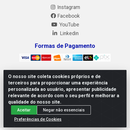
Instagram
Facebook
YouTube
Linkedin
Formas de Pagamento
O nosso site coleta cookies próprios e de
Mix Alimentos LTDA - Quadra Asr Ne 55 (412 Norte), Alameda
terceiros para proporcionar uma experiência
02, S/N - Plano Diretor Norte, Palmas/TO - CEP 77.006-540 -
personalizada ao usuário, apresentar publicidade
CNPJ 05.922.500/0001-02
relevante de acordo com o seu perfil e melhorar a
qualidade do nosso site.
Aceitar
Negar não essenciais
Preferências de Cookies