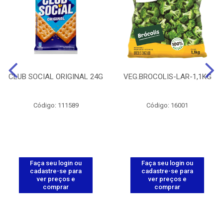
CLUB SOCIAL ORIGINAL 24G
VEG.BROCOLIS-LAR-1,1KG
Código: 111589
Código: 16001
Faça seu login ou
Faça seu login ou
cadastre-se para
cadastre-se para
ver preços e
ver preços e
comprar
comprar