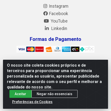
Instagram
Facebook
YouTube
Linkedin
Formas de Pagamento
O nosso site coleta cookies próprios e de
Mix Alimentos LTDA - Quadra Asr Ne 55 (412 Norte), Alameda
terceiros para proporcionar uma experiência
02, S/N - Plano Diretor Norte, Palmas/TO - CEP 77.006-540 -
personalizada ao usuário, apresentar publicidade
CNPJ 05.922.500/0001-02
relevante de acordo com o seu perfil e melhorar a
qualidade do nosso site.
Aceitar
Negar não essenciais
Preferências de Cookies