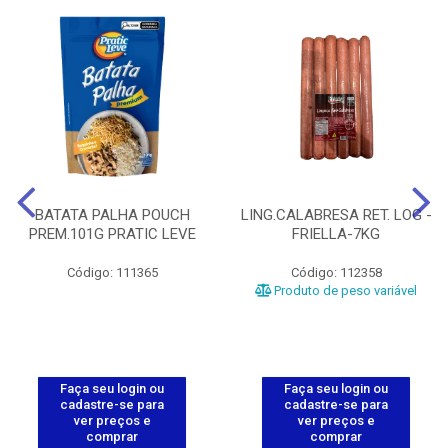
BATATA PALHA POUCH
LING.CALABRESA RET. LOG -
PREM.101G PRATIC LEVE
FRIELLA-7KG
Código: 111365
Código: 112358
Produto de peso variável
Faça seu login ou
Faça seu login ou
cadastre-se para
cadastre-se para
ver preços e
ver preços e
comprar
comprar