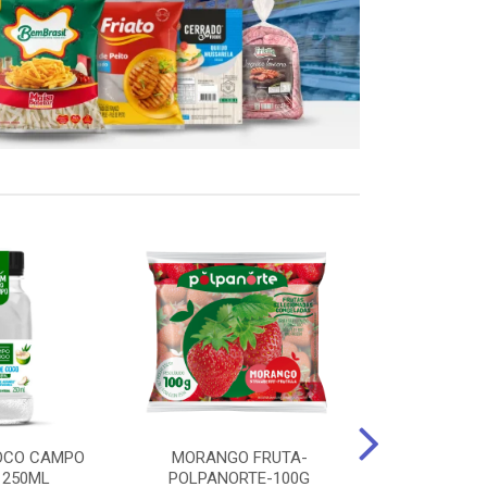
OCO CAMPO
MORANGO FRUTA-
STEAK FRANGO
 250ML
POLPANORTE-100G