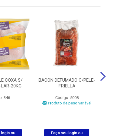
LE COXA S/
BACON DEFUMADO C/PELE-
FILE PEITO
-LAR-20KG
FRIELLA
FRIAT
o: 346
Código: 5008
Código
Produto de peso variável
 login ou
Faça seu login ou
Faça seu 