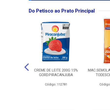
Do Petisco ao Prato Principal
O LARGO BRUT
CREME DE LEITE 200G 15%
MAC.SEMOLA
50ML
GORD.PIRACANJUBA
TODESCH
: 111989
Código: 112781
Código