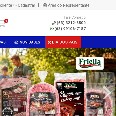
|
cliente? - Cadastrar
Área do Representante
Fale Conosco
0
(63) 3212-6500
(63) 99106-7187
DIA DOS PAIS
CAS
NOVIDADES