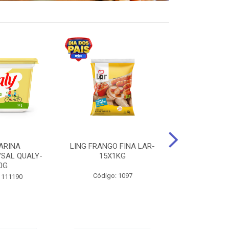
ARINA
LING FRANGO FINA LAR-
SUCO DE UVA
/SAL QUALY-
15X1KG
LARGO 
0G
Código: 1097
Código:
 111190