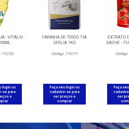
JA- VITALIV-
FARINHA DE TRIGO TIA
EXTRATO 
900ML
OFELIA 1KG
SACHE - FU
: 112122
Código: 113117
Código:
 login ou
Faça seu login ou
Faça seu
e-se para
cadastre-se para
cadastre
reços e
ver preços e
ver pr
prar
comprar
com