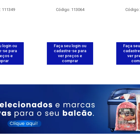
: 111349
Código: 113064
Código:
 login ou
Faça seu login ou
Faça seu
e-se para
cadastre-se para
cadastre
reços e
ver preços e
ver pr
prar
comprar
com