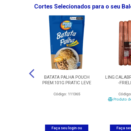
Cortes Selecionados para o seu Ba
NGO GROSSA-
BATATA PALHA POUCH
LING.CALABR
TO-5KG
PREM.101G PRATIC LEVE
-FRIE
o: 5024
Código: 111365
Código
Produto de
u login ou
Faça seu login ou
Faça seu