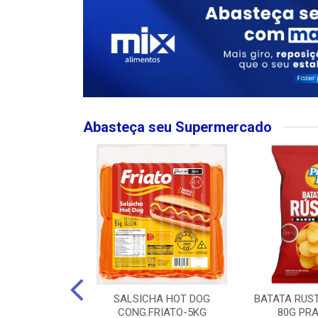
Abasteça seu Supermercado
MPO LARGO
SALSICHA HOT DOG
BATATA RUS
 ROSE 750ML
CONG.FRIATO-5KG
80G PRA