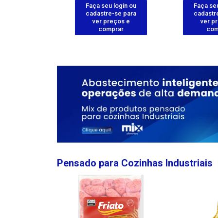
u login ou
Faça seu login ou
Faça seu
e-se para
cadastre-se para
cadastr
reços e
ver preços e
ver p
mprar
comprar
com
Pensado para Cozinhas Industriais