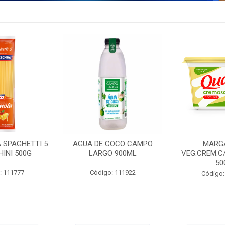
 SPAGHETTI 5
AGUA DE COCO CAMPO
MARG
INI 500G
LARGO 900ML
VEG.CREM.C
50
: 111777
Código: 111922
Código: