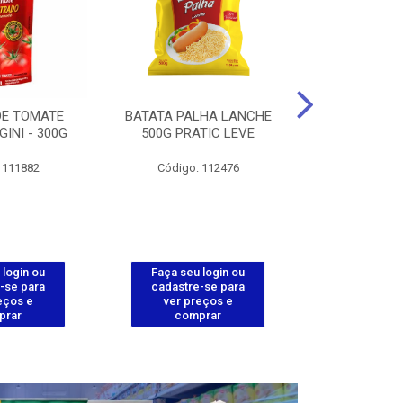
DE TOMATE
BATATA PALHA LANCHE
CORT.CG.FI
GINI - 300G
500G PRATIC LEVE
COXA ENV.
 111882
Código: 112476
Código
 login ou
Faça seu login ou
Faça seu 
-se para
cadastre-se para
cadastre
eços e
ver preços e
ver pr
prar
comprar
comp