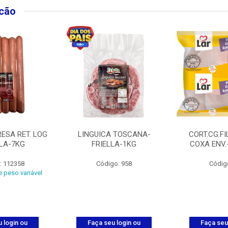
lcão
ESA RET. LOG
LINGUICA TOSCANA-
CORT.CG.FI
LLA-7KG
FRIELLA-1KG
COXA ENV.
: 112358
Código: 958
Códig
 peso variável
 login ou
Faça seu login ou
Faça seu