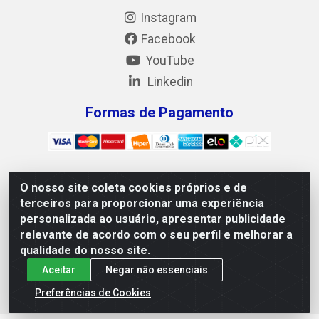
Instagram
Facebook
YouTube
Linkedin
Formas de Pagamento
O nosso site coleta cookies próprios e de
Mix Alimentos LTDA - Quadra Asr Ne 55 (412 Norte), Alameda
terceiros para proporcionar uma experiência
02, S/N - Plano Diretor Norte, Palmas/TO - CEP 77.006-540 -
personalizada ao usuário, apresentar publicidade
CNPJ 05.922.500/0001-02
relevante de acordo com o seu perfil e melhorar a
qualidade do nosso site.
Aceitar
Negar não essenciais
Preferências de Cookies