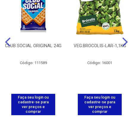
CLUB SOCIAL ORIGINAL 24G
VEG.BROCOLIS-LAR-1,1KG
Código: 111589
Código: 16001
Faça seu login ou
Faça seu login ou
cadastre-se para
cadastre-se para
ver preços e
ver preços e
comprar
comprar