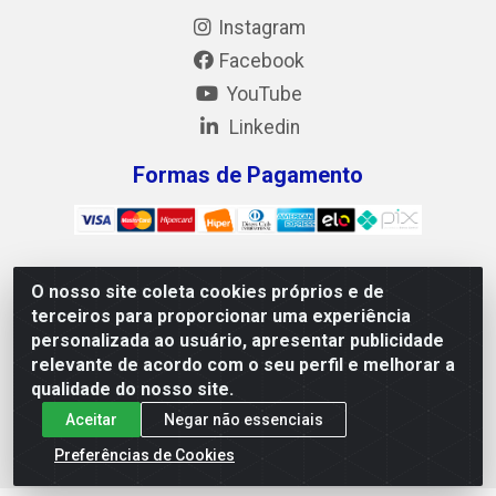
Instagram
Facebook
YouTube
Linkedin
Formas de Pagamento
O nosso site coleta cookies próprios e de
Mix Alimentos LTDA - Quadra Asr Ne 55 (412 Norte), Alameda
terceiros para proporcionar uma experiência
02, S/N - Plano Diretor Norte, Palmas/TO - CEP 77.006-540 -
personalizada ao usuário, apresentar publicidade
CNPJ 05.922.500/0001-02
relevante de acordo com o seu perfil e melhorar a
qualidade do nosso site.
Aceitar
Negar não essenciais
Preferências de Cookies