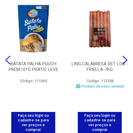
BATATA PALHA POUCH
LING.CALABRESA RET. LOG -
PREM.101G PRATIC LEVE
FRIELLA-7KG
Código: 111365
Código: 112358
Produto de peso variável
Faça seu login ou
Faça seu login ou
cadastre-se para
cadastre-se para
ver preços e
ver preços e
comprar
comprar