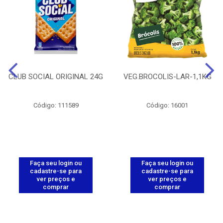
CLUB SOCIAL ORIGINAL 24G
VEG.BROCOLIS-LAR-1,1KG
Código: 111589
Código: 16001
Faça seu login ou
Faça seu login ou
cadastre-se para
cadastre-se para
ver preços e
ver preços e
comprar
comprar