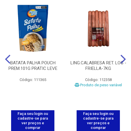
BATATA PALHA POUCH
LING.CALABRESA RET. LOG -
PREM.101G PRATIC LEVE
FRIELLA-7KG
Código: 111365
Código: 112358
Produto de peso variável
Faça seu login ou
Faça seu login ou
cadastre-se para
cadastre-se para
ver preços e
ver preços e
comprar
comprar