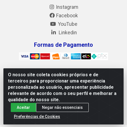
Instagram
Facebook
YouTube
Linkedin
Formas de Pagamento
O nosso site coleta cookies próprios e de
Mix Alimentos LTDA - Quadra Asr Ne 55 (412 Norte), Alameda
terceiros para proporcionar uma experiência
02, S/N - Plano Diretor Norte, Palmas/TO - CEP 77.006-540 -
personalizada ao usuário, apresentar publicidade
CNPJ 05.922.500/0001-02
relevante de acordo com o seu perfil e melhorar a
qualidade do nosso site.
Aceitar
Negar não essenciais
Preferências de Cookies