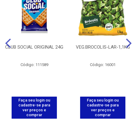
CLUB SOCIAL ORIGINAL 24G
VEG.BROCOLIS-LAR-1,1KG
Código: 111589
Código: 16001
Faça seu login ou
Faça seu login ou
cadastre-se para
cadastre-se para
ver preços e
ver preços e
comprar
comprar