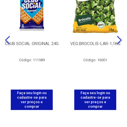
CLUB SOCIAL ORIGINAL 24G
VEG.BROCOLIS-LAR-1,1KG
Código: 111589
Código: 16001
Faça seu login ou
Faça seu login ou
cadastre-se para
cadastre-se para
ver preços e
ver preços e
comprar
comprar