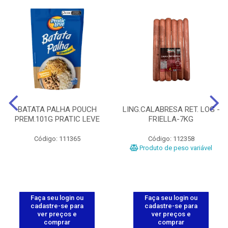
BATATA PALHA POUCH
LING.CALABRESA RET. LOG -
PREM.101G PRATIC LEVE
FRIELLA-7KG
Código: 111365
Código: 112358
Produto de peso variável
Faça seu login ou
Faça seu login ou
cadastre-se para
cadastre-se para
ver preços e
ver preços e
comprar
comprar