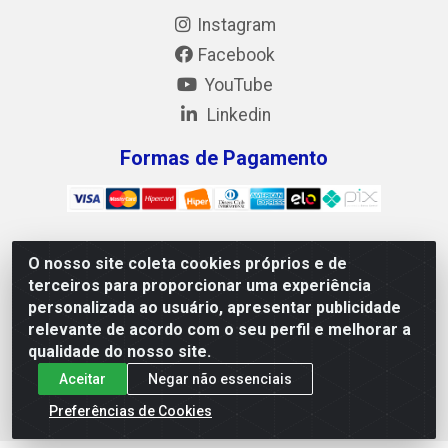
Instagram
Facebook
YouTube
Linkedin
Formas de Pagamento
O nosso site coleta cookies próprios e de
Mix Alimentos LTDA - Quadra Asr Ne 55 (412 Norte), Alameda
terceiros para proporcionar uma experiência
02, S/N - Plano Diretor Norte, Palmas/TO - CEP 77.006-540 -
personalizada ao usuário, apresentar publicidade
CNPJ 05.922.500/0001-02
relevante de acordo com o seu perfil e melhorar a
qualidade do nosso site.
Aceitar
Negar não essenciais
Preferências de Cookies