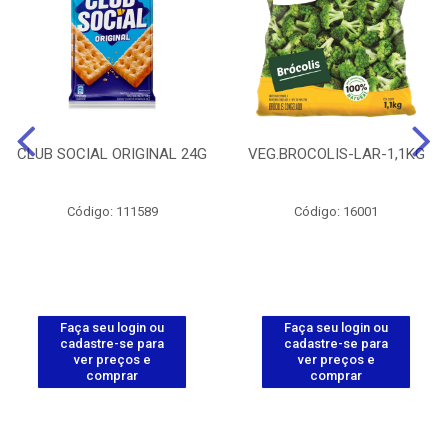
CLUB SOCIAL ORIGINAL 24G
VEG.BROCOLIS-LAR-1,1KG
Código: 111589
Código: 16001
Faça seu login ou
Faça seu login ou
cadastre-se para
cadastre-se para
ver preços e
ver preços e
comprar
comprar