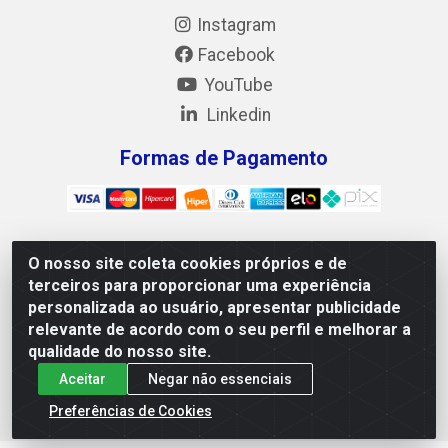
Instagram
Facebook
YouTube
Linkedin
Formas de Pagamento
O nosso site coleta cookies próprios e de
Mix Alimentos LTDA - Quadra Asr Ne 55 (412 Norte), Alameda
terceiros para proporcionar uma experiência
02, S/N - Plano Diretor Norte, Palmas/TO - CEP 77.006-540 -
personalizada ao usuário, apresentar publicidade
CNPJ 05.922.500/0001-02
relevante de acordo com o seu perfil e melhorar a
qualidade do nosso site.
Aceitar
Negar não essenciais
Preferências de Cookies