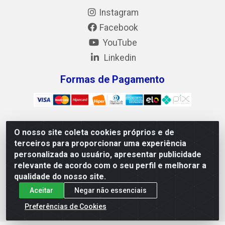
Instagram
Facebook
YouTube
Linkedin
Formas de Pagamento
O nosso site coleta cookies próprios e de
Mix Alimentos LTDA - Quadra Asr Ne 55 (412 Norte), Alameda
terceiros para proporcionar uma experiência
02, S/N - Plano Diretor Norte, Palmas/TO - CEP 77.006-540 -
personalizada ao usuário, apresentar publicidade
CNPJ 05.922.500/0001-02
relevante de acordo com o seu perfil e melhorar a
qualidade do nosso site.
Aceitar
Negar não essenciais
Preferências de Cookies