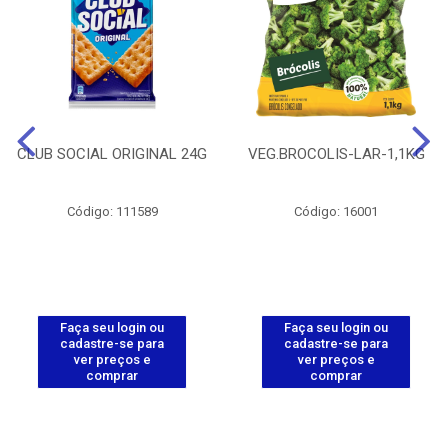
CLUB SOCIAL ORIGINAL 24G
VEG.BROCOLIS-LAR-1,1KG
Código: 111589
Código: 16001
Faça seu login ou
Faça seu login ou
cadastre-se para
cadastre-se para
ver preços e
ver preços e
comprar
comprar