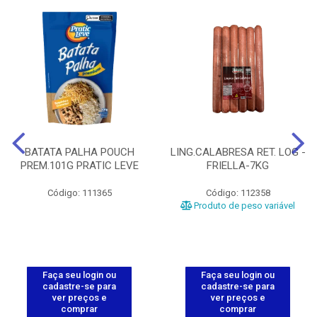
BATATA PALHA POUCH
LING.CALABRESA RET. LOG -
PREM.101G PRATIC LEVE
FRIELLA-7KG
Código: 111365
Código: 112358
Produto de peso variável
Faça seu login ou
Faça seu login ou
cadastre-se para
cadastre-se para
ver preços e
ver preços e
comprar
comprar