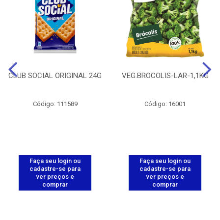
CLUB SOCIAL ORIGINAL 24G
VEG.BROCOLIS-LAR-1,1KG
Código: 111589
Código: 16001
Faça seu login ou
Faça seu login ou
cadastre-se para
cadastre-se para
ver preços e
ver preços e
comprar
comprar