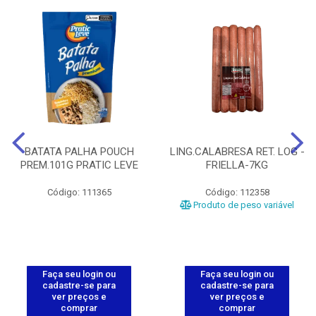
BATATA PALHA POUCH
LING.CALABRESA RET. LOG -
PREM.101G PRATIC LEVE
FRIELLA-7KG
Código: 111365
Código: 112358
Produto de peso variável
Faça seu login ou
Faça seu login ou
cadastre-se para
cadastre-se para
ver preços e
ver preços e
comprar
comprar