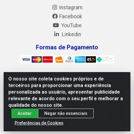
Instagram
Facebook
YouTube
Linkedin
Formas de Pagamento
O nosso site coleta cookies próprios e de
Mix Alimentos LTDA - Quadra Asr Ne 55 (412 Norte), Alameda
terceiros para proporcionar uma experiência
02, S/N - Plano Diretor Norte, Palmas/TO - CEP 77.006-540 -
personalizada ao usuário, apresentar publicidade
CNPJ 05.922.500/0001-02
relevante de acordo com o seu perfil e melhorar a
qualidade do nosso site.
Aceitar
Negar não essenciais
Preferências de Cookies