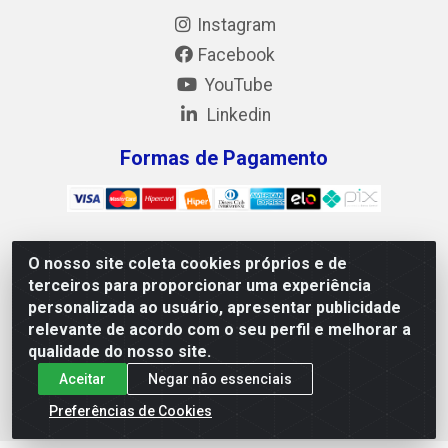
Instagram
Facebook
YouTube
Linkedin
Formas de Pagamento
O nosso site coleta cookies próprios e de
Mix Alimentos LTDA - Quadra Asr Ne 55 (412 Norte), Alameda
terceiros para proporcionar uma experiência
02, S/N - Plano Diretor Norte, Palmas/TO - CEP 77.006-540 -
personalizada ao usuário, apresentar publicidade
CNPJ 05.922.500/0001-02
relevante de acordo com o seu perfil e melhorar a
qualidade do nosso site.
Aceitar
Negar não essenciais
Preferências de Cookies