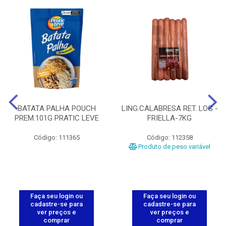
BATATA PALHA POUCH
LING.CALABRESA RET. LOG -
PREM.101G PRATIC LEVE
FRIELLA-7KG
Código: 111365
Código: 112358
Produto de peso variável
Faça seu login ou
Faça seu login ou
cadastre-se para
cadastre-se para
ver preços e
ver preços e
comprar
comprar