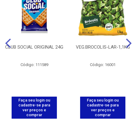
CLUB SOCIAL ORIGINAL 24G
VEG.BROCOLIS-LAR-1,1KG
Código: 111589
Código: 16001
Faça seu login ou
Faça seu login ou
cadastre-se para
cadastre-se para
ver preços e
ver preços e
comprar
comprar