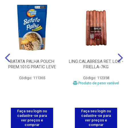
BATATA PALHA POUCH
LING.CALABRESA RET. LOG -
PREM.101G PRATIC LEVE
FRIELLA-7KG
Código: 111365
Código: 112358
Produto de peso variável
Faça seu login ou
Faça seu login ou
cadastre-se para
cadastre-se para
ver preços e
ver preços e
comprar
comprar