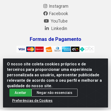
Instagram
Facebook
YouTube
Linkedin
Formas de Pagamento
O nosso site coleta cookies próprios e de
Mix Alimentos LTDA - Quadra Asr Ne 55 (412 Norte), Alameda
terceiros para proporcionar uma experiência
02, S/N - Plano Diretor Norte, Palmas/TO - CEP 77.006-540 -
personalizada ao usuário, apresentar publicidade
CNPJ 05.922.500/0001-02
relevante de acordo com o seu perfil e melhorar a
qualidade do nosso site.
Aceitar
Negar não essenciais
Preferências de Cookies