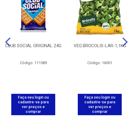
CLUB SOCIAL ORIGINAL 24G
VEG.BROCOLIS-LAR-1,1KG
Código: 111589
Código: 16001
Faça seu login ou
Faça seu login ou
cadastre-se para
cadastre-se para
ver preços e
ver preços e
comprar
comprar