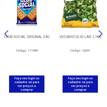
CLUB SOCIAL ORIGINAL 24G
VEG.BROCOLIS-LAR-1,1KG
Código: 111589
Código: 16001
Faça seu login ou
Faça seu login ou
cadastre-se para
cadastre-se para
ver preços e
ver preços e
comprar
comprar