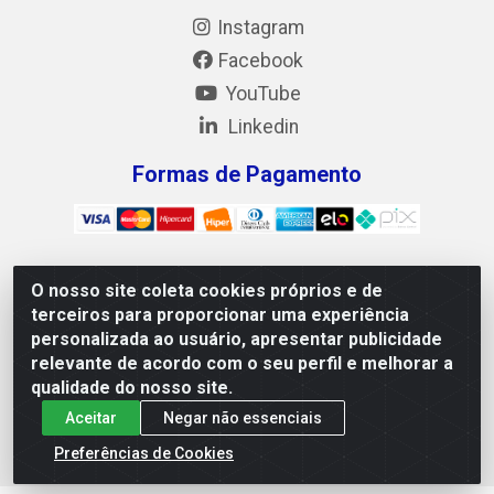
Instagram
Facebook
YouTube
Linkedin
Formas de Pagamento
O nosso site coleta cookies próprios e de
Mix Alimentos LTDA - Quadra Asr Ne 55 (412 Norte), Alameda
terceiros para proporcionar uma experiência
02, S/N - Plano Diretor Norte, Palmas/TO - CEP 77.006-540 -
personalizada ao usuário, apresentar publicidade
CNPJ 05.922.500/0001-02
relevante de acordo com o seu perfil e melhorar a
qualidade do nosso site.
Aceitar
Negar não essenciais
Preferências de Cookies