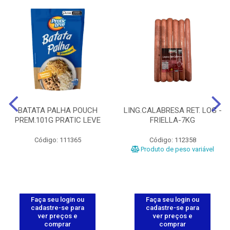
BATATA PALHA POUCH
LING.CALABRESA RET. LOG -
PREM.101G PRATIC LEVE
FRIELLA-7KG
Código: 111365
Código: 112358
Produto de peso variável
Faça seu login ou
Faça seu login ou
cadastre-se para
cadastre-se para
ver preços e
ver preços e
comprar
comprar