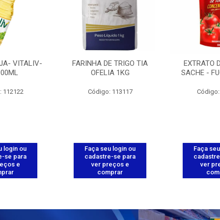
JA- VITALIV-
FARINHA DE TRIGO TIA
EXTRATO 
900ML
OFELIA 1KG
SACHE - FU
: 112122
Código: 113117
Código:
 login ou
Faça seu login ou
Faça seu
e-se para
cadastre-se para
cadastre
reços e
ver preços e
ver pr
prar
comprar
com