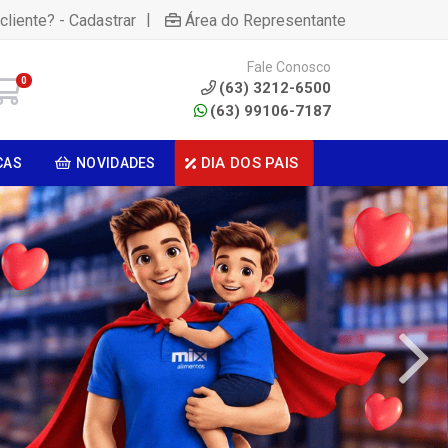
|
cliente? - Cadastrar
Área do Representante
Fale Conosco
0
(63) 3212-6500
(63) 99106-7187
DIA DOS PAIS
CAS
NOVIDADES