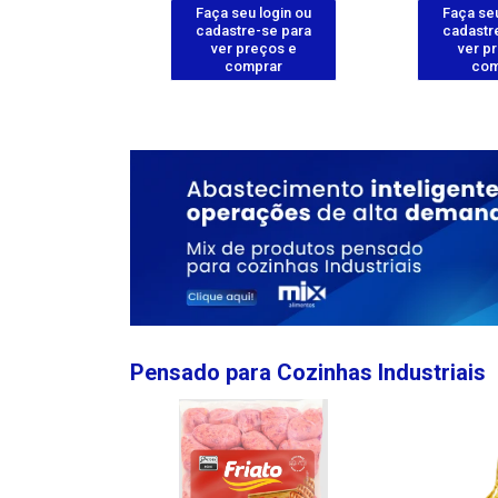
u login ou
Faça seu login ou
Faça seu
e-se para
cadastre-se para
cadastr
reços e
ver preços e
ver p
mprar
comprar
com
Pensado para Cozinhas Industriais