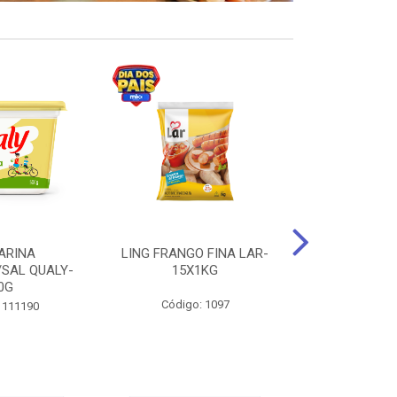
ARINA
LING FRANGO FINA LAR-
SUCO DE UVA
/SAL QUALY-
15X1KG
LARGO 
0G
Código: 1097
Código:
 111190