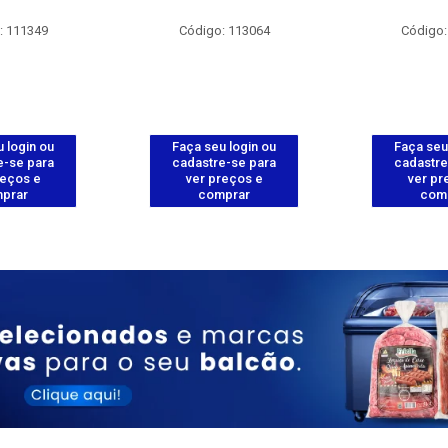
: 111349
Código: 113064
Código:
 login ou
Faça seu login ou
Faça seu
e-se para
cadastre-se para
cadastre
reços e
ver preços e
ver pr
prar
comprar
com