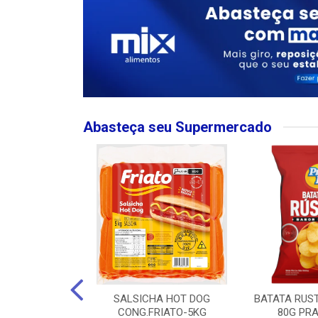
Abasteça seu Supermercado
MPO LARGO
SALSICHA HOT DOG
BATATA RUS
 ROSE 750ML
CONG.FRIATO-5KG
80G PRA