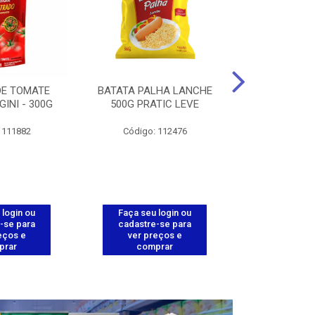
DE TOMATE
BATATA PALHA LANCHE
CORT.CG.FI
GINI - 300G
500G PRATIC LEVE
COXA ENV.
 111882
Código: 112476
Código
 login ou
Faça seu login ou
Faça seu 
-se para
cadastre-se para
cadastre
eços e
ver preços e
ver pr
prar
comprar
comp