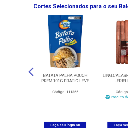
Cortes Selecionados para o seu Ba
NGO GROSSA-
BATATA PALHA POUCH
LING.CALABR
TO-5KG
PREM.101G PRATIC LEVE
-FRIE
o: 5024
Código: 111365
Código
Produto de
u login ou
Faça seu login ou
Faça seu