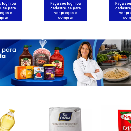
 login ou
Faça seu login ou
Faça seu
e-se para
cadastre-se para
cadastre
reços e
ver preços e
ver pr
prar
comprar
com