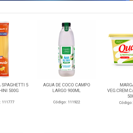
 SPAGHETTI 5
AGUA DE COCO CAMPO
MARG
INI 500G
LARGO 900ML
VEG.CREM.C
50
: 111777
Código: 111922
Código: