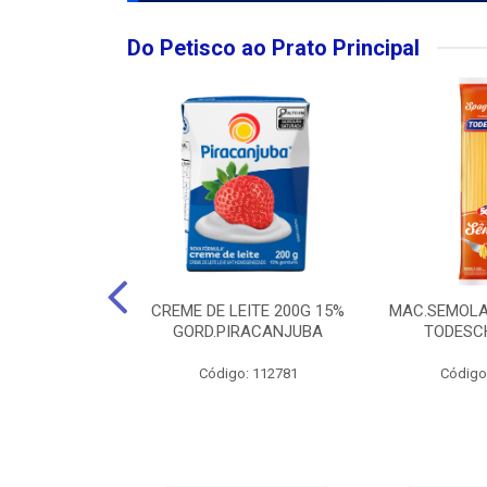
Do Petisco ao Prato Principal
O LARGO BRUT
CREME DE LEITE 200G 15%
MAC.SEMOLA
50ML
GORD.PIRACANJUBA
TODESCH
: 111989
Código: 112781
Código