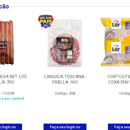
lcão
ESA RET. LOG
LINGUICA TOSCANA-
CORT.CG.FI
LLA-7KG
FRIELLA-1KG
COXA ENV.
: 112358
Código: 958
Códig
 peso variável
 login ou
Faça seu login ou
Faça seu