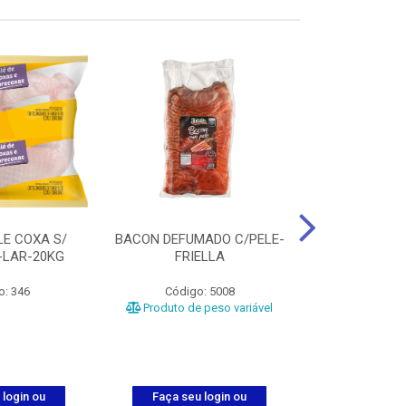
LE COXA S/
BACON DEFUMADO C/PELE-
FILE PEITO
-LAR-20KG
FRIELLA
FRIAT
o: 346
Código: 5008
Código
Produto de peso variável
 login ou
Faça seu login ou
Faça seu 