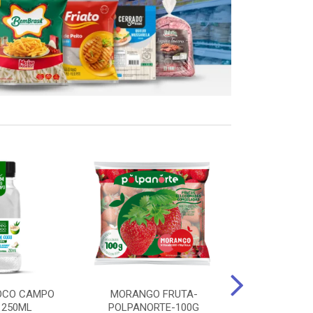
OCO CAMPO
MORANGO FRUTA-
STEAK FRANGO
 250ML
POLPANORTE-100G