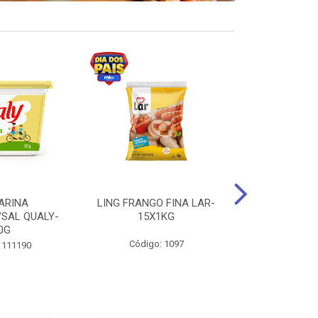
ARINA
LING FRANGO FINA LAR-
SUCO DE UVA
/SAL QUALY-
15X1KG
LARGO 
0G
Código: 1097
Código:
 111190