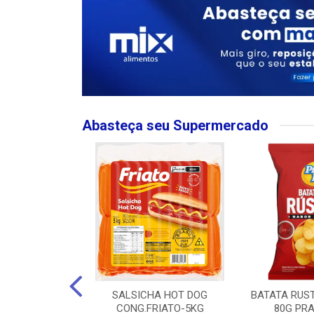
Abasteça seu Supermercado
MPO LARGO
SALSICHA HOT DOG
BATATA RUS
 ROSE 750ML
CONG.FRIATO-5KG
80G PRA