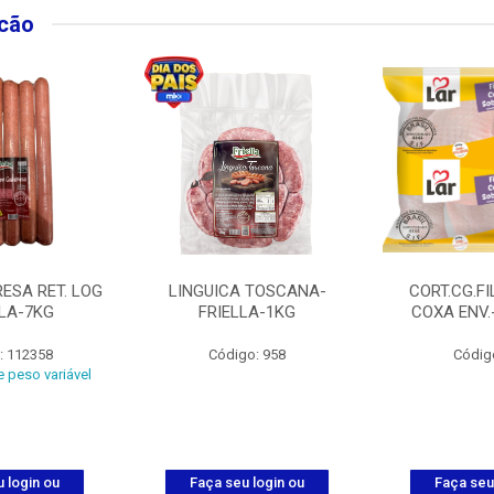
lcão
ESA RET. LOG
LINGUICA TOSCANA-
CORT.CG.FI
LLA-7KG
FRIELLA-1KG
COXA ENV.
: 112358
Código: 958
Códig
 peso variável
 login ou
Faça seu login ou
Faça seu