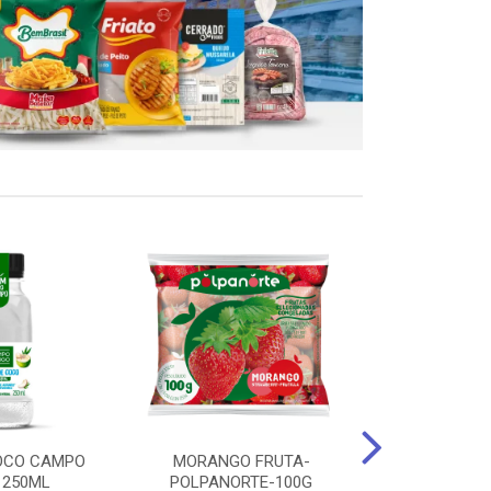
OCO CAMPO
MORANGO FRUTA-
STEAK FRANGO
 250ML
POLPANORTE-100G