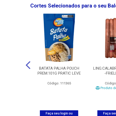
Cortes Selecionados para o seu Ba
NGO GROSSA-
BATATA PALHA POUCH
LING.CALABR
TO-5KG
PREM.101G PRATIC LEVE
-FRIE
o: 5024
Código: 111365
Código
Produto de
u login ou
Faça seu login ou
Faça seu