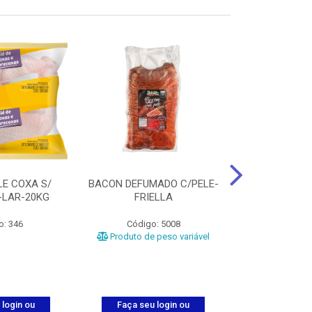
LE COXA S/
BACON DEFUMADO C/PELE-
FILE PEITO
-LAR-20KG
FRIELLA
FRIAT
o: 346
Código: 5008
Código
Produto de peso variável
 login ou
Faça seu login ou
Faça seu 