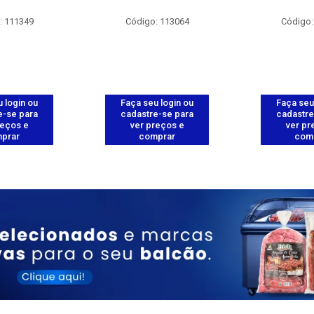
: 111349
Código: 113064
Código:
 login ou
Faça seu login ou
Faça seu
e-se para
cadastre-se para
cadastre
reços e
ver preços e
ver pr
prar
comprar
com