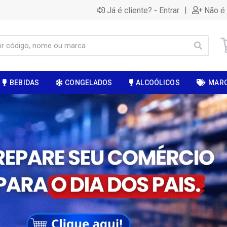
|
Já é cliente? - Entrar
Não é 
BEBIDAS
CONGELADOS
ALCOÓLICOS
MAR