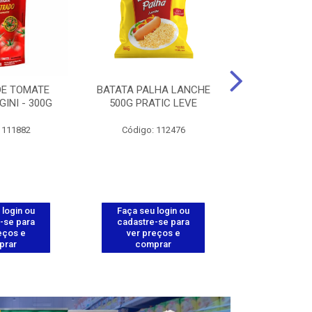
DE TOMATE
BATATA PALHA LANCHE
CORT.CG.FI
GINI - 300G
500G PRATIC LEVE
COXA ENV.
 111882
Código: 112476
Código
 login ou
Faça seu login ou
Faça seu 
-se para
cadastre-se para
cadastre
eços e
ver preços e
ver pr
prar
comprar
comp