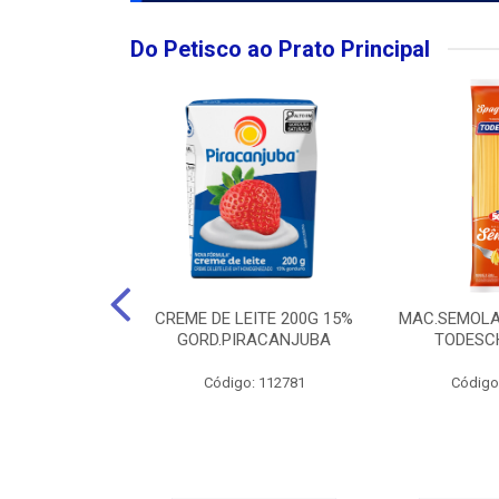
Do Petisco ao Prato Principal
O LARGO BRUT
CREME DE LEITE 200G 15%
MAC.SEMOLA
50ML
GORD.PIRACANJUBA
TODESCH
: 111989
Código: 112781
Código