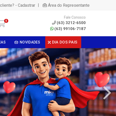
|
cliente? - Cadastrar
Área do Representante
Fale Conosco
0
(63) 3212-6500
(63) 99106-7187
DIA DOS PAIS
CAS
NOVIDADES