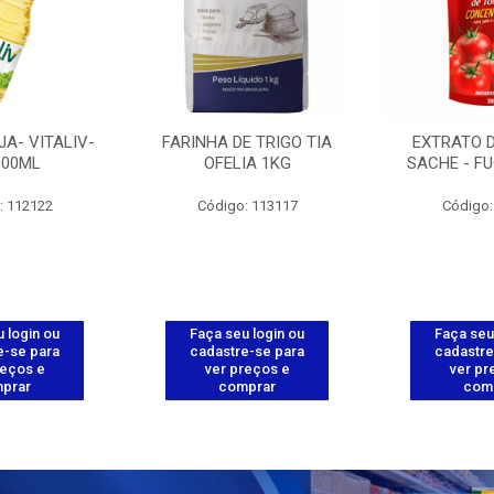
JA- VITALIV-
FARINHA DE TRIGO TIA
EXTRATO 
900ML
OFELIA 1KG
SACHE - FU
: 112122
Código: 113117
Código:
 login ou
Faça seu login ou
Faça seu
e-se para
cadastre-se para
cadastre
reços e
ver preços e
ver pr
prar
comprar
com