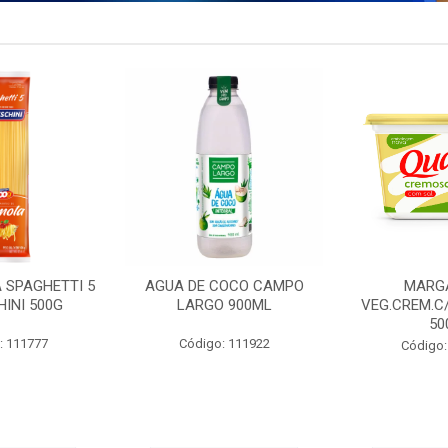
 SPAGHETTI 5
AGUA DE COCO CAMPO
MARG
INI 500G
LARGO 900ML
VEG.CREM.C
50
: 111777
Código: 111922
Código: