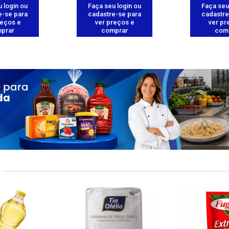
 login ou
Faça seu login ou
Faça seu
e-se para
cadastre-se para
cadastre
reços e
ver preços e
ver pr
prar
comprar
com