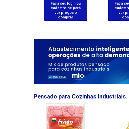
u login ou
Faça seu login ou
Faça seu
e-se para
cadastre-se para
cadastr
reços e
ver preços e
ver p
mprar
comprar
com
Pensado para Cozinhas Industriais